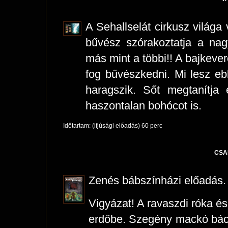
A Sehallselát cirkusz világa
bűvész szórakoztatja a na
más mint a többi!! A bajkever
fog bűvészkedni. Mi lesz e
haragszik. Sőt megtanítja
haszontalan bohócot is.
Időtartam: (ifjúsági előadás) 60 perc
CSA
Zenés bábszínházi előadás.
Vigyázat! A ravaszdi róka é
erdőbe. Szegény mackó bácsi