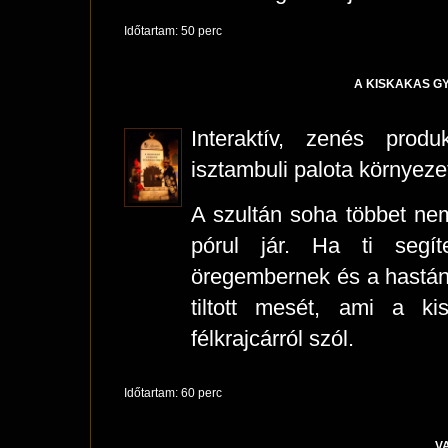
Időtartam: 50 perc
A KISKAKAS G
Interaktív, zenés prod
isztambuli palota környeze
A szultán soha többet nem
pórul jár. Ha ti segít
öregembernek és a hastánc
tiltott mesét, ami a k
félkrajcárról szól.
Időtartam: 60 perc
V