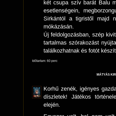
két csupa szív barát Balu 
esetlenségein, megborzon
Sirkántól a tigristől maj
mókázásán.
Új feldolgozásban, szép kiv
tartalmas szórakozást nyújt
találkozhatnak és fotót készí
Időtartam: 60 perc
MÁTYÁS KIR
Korhű zenék, igényes gazda
díszletek! Játékos történ
elején.