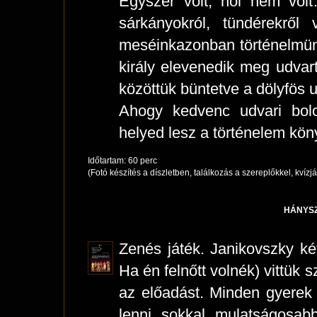
Egyszer volt, hol nem volt
sárkányokról, tündérekről
meséinkazonban történelmün
király elevenedik meg udvart
közöttük büntetve a dölyfös 
Ahogy kedvenc udvari bol
helyed lesz a történelem kön
Időtartam: 60 perc
(Fotó készítés a díszletben, találkozás a szereplőkkel, kvízj
HÁNYS
Zenés játék. Janikovszky ké
Ha én felnőtt volnék) vittük 
az előadást. Minden gyerek 
lenni sokkal mulatságosabb