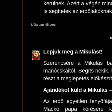
kerülnek. Azért a végén min
is segítetek az erdőlakóknak
Időtartam: 45 perc
M
Lepjük meg a Mikulást!
Szerencsére a Mikulás b
manócskáitól. Segíts nekik,
részt a meglepetés előkészí
Ajándékot küld a Mikulás 
Az erdő egyetlen fenyőfája
Mackó papa kérésére k