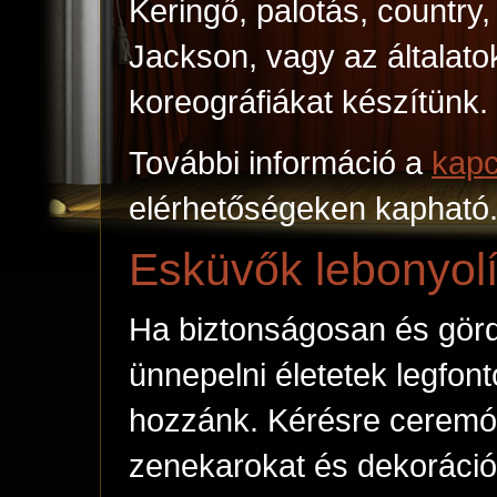
Keringő, palotás, country,
Jackson, vagy az általat
koreográfiákat készítünk.
További információ a
kap
elérhetőségeken kapható
Esküvők lebonyol
Ha biztonságosan és gör
ünnepelni életetek legfont
hozzánk. Kérésre ceremóni
zenekarokat és dekorációt 